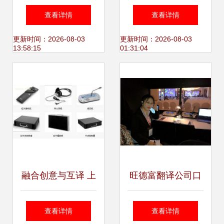
的核心价值与北京
の翻訳＿翻訳サー
查看详情
查看详情
华美信联翻译的优
ビス料金基準
更新时间：2026-08-03
更新时间：2026-08-03
13:58:15
01:31:04
势解析
融合创意与互译 上
旺德富翻译公司口
海市徐汇的翻译与
译服务成功案例 多
查看详情
查看详情