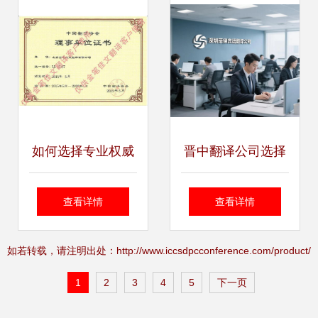
如何选择专业权威
晋中翻译公司选择
的医学论文翻译公
交通文件翻译的规
查看详情
查看详情
司 关键考量与实用
则适配与设计服务
如若转载，请注明出处：http://www.iccsdpcconference.com/product/
指南
1
2
3
4
5
下一页